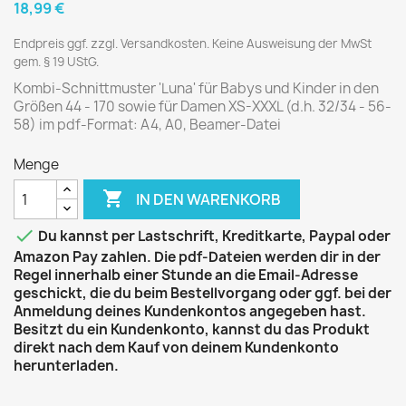
18,99 €
Endpreis ggf. zzgl. Versandkosten. Keine Ausweisung der MwSt
gem. § 19 UStG.
Kombi-Schnittmuster 'Luna' für Babys und Kinder in den
Größen 44 - 170 sowie für Damen XS-XXXL (d.h. 32/34 - 56-
58) im pdf-Format: A4, A0, Beamer-Datei
Menge

IN DEN WARENKORB

Du kannst per Lastschrift, Kreditkarte, Paypal oder
Amazon Pay zahlen. Die pdf-Dateien werden dir in der
Regel innerhalb einer Stunde an die Email-Adresse
geschickt, die du beim Bestellvorgang oder ggf. bei der
Anmeldung deines Kundenkontos angegeben hast.
Besitzt du ein Kundenkonto, kannst du das Produkt
direkt nach dem Kauf von deinem Kundenkonto
herunterladen.