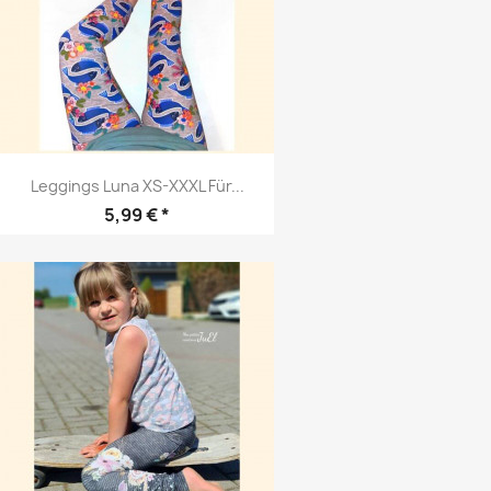
Leggings Luna XS-XXXL Für...
Preis
5,99 € *