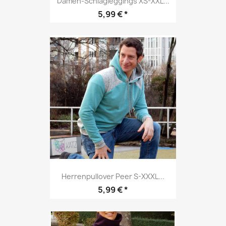
Damen-Schlagleggings XS-XXL...
Preis
5,99 € *
Herrenpullover Peer S-XXXL...
Preis
5,99 € *