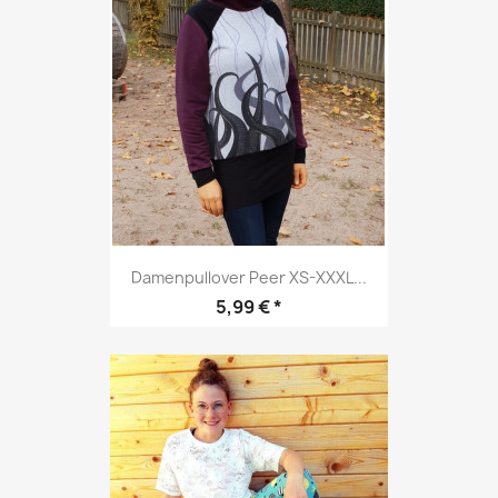
Damenpullover Peer XS-XXXL...
Preis
5,99 € *