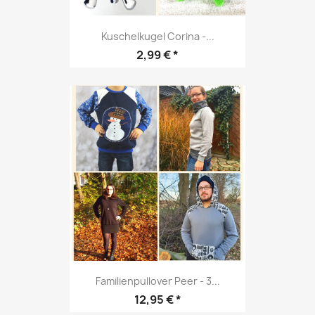
Kuschelkugel Corina -...
Preis
2,99 € *
Familienpullover Peer - 3...
Preis
12,95 € *