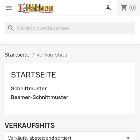
shopping_cart


(0)
search
Startseite
Verkaufshits
STARTSEITE
Schnittmuster
Beamer-Schnittmuster
VERKAUFSHITS

Verkäufe, absteigend sortiert