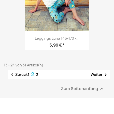
Leggings Luna 146-170 -...
Preis
5,99 € *
13 - 24 von 31 Artikel(n)
2


Zurück
Weiter
1
3
Zum Seitenanfang
