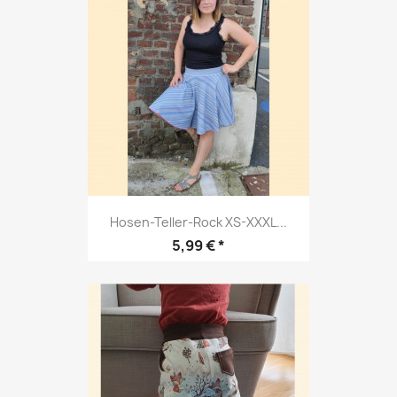
Hosen-Teller-Rock XS-XXXL...
Preis
5,99 € *